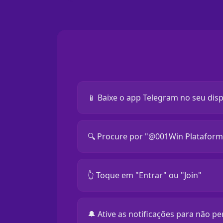
📱 Baixe o app Telegram no seu disp
🔍 Procure por "@001Win Plataforma
👆 Toque em "Entrar" ou "Join"
🔔 Ative as notificações para não p