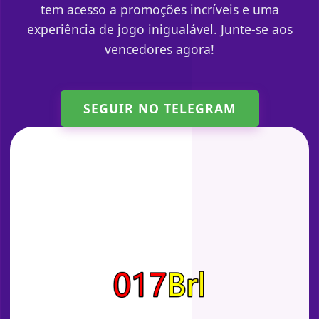
tem acesso a promoções incríveis e uma
experiência de jogo inigualável. Junte-se aos
vencedores agora!
SEGUIR NO TELEGRAM