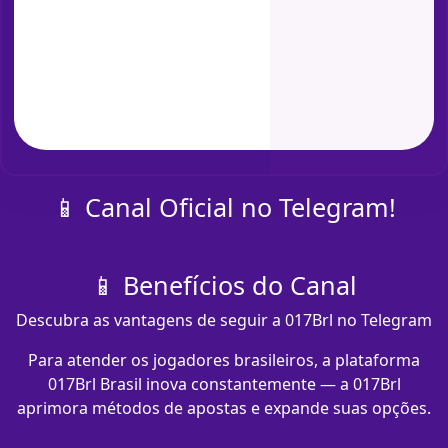
📱 Canal Oficial no Telegram!
📱 Benefícios do Canal
Descubra as vantagens de seguir a 017Brl no Telegram
Para atender os jogadores brasileiros, a plataforma
017Brl Brasil inova constantemente — a 017Brl
aprimora métodos de apostas e expande suas opções.