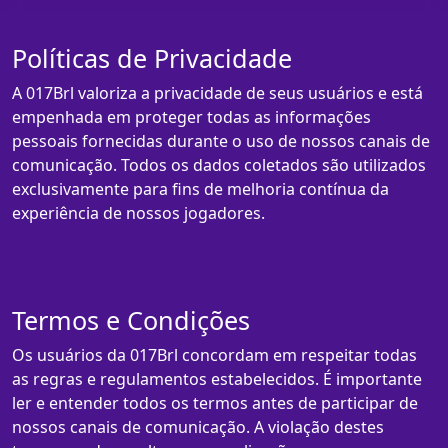
Políticas de Privacidade
A 017Brl valoriza a privacidade de seus usuários e está
empenhada em proteger todas as informações
pessoais fornecidas durante o uso de nossos canais de
comunicação. Todos os dados coletados são utilizados
exclusivamente para fins de melhoria contínua da
experiência de nossos jogadores.
Termos e Condições
Os usuários da 017Brl concordam em respeitar todas
as regras e regulamentos estabelecidos. É importante
ler e entender todos os termos antes de participar de
nossos canais de comunicação. A violação destes