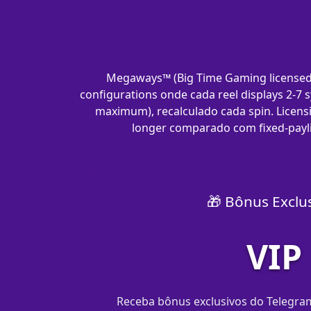
Megaways™ (Big Time Gaming licensed m
configurations onde cada reel displays 2-7
maximum), recalculado cada spin. Licens
longer comparado com fixed-payli
🎁 Bônus Exclu
VIP
Receba bônus exclusivos do Telegra