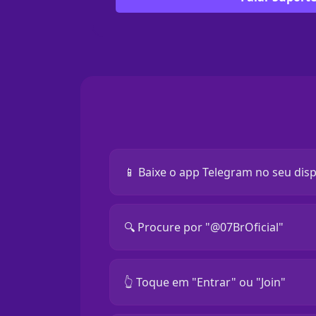
📱 Baixe o app Telegram no seu disp
🔍 Procure por "@07BrOficial"
👆 Toque em "Entrar" ou "Join"