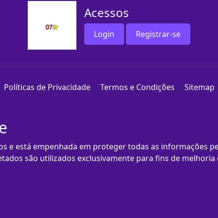
Acessos
Login
Registrar-se
Políticas de Privacidade
Termos e Condições
Sitemap
de
rios e está empenhada em proteger todas as informações p
tados são utilizados exclusivamente para fins de melhoria