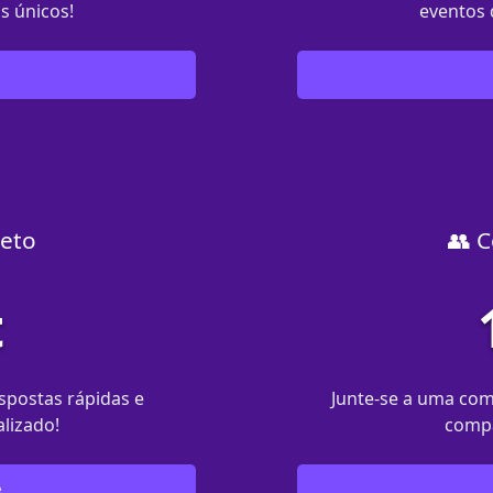
s únicos!
eventos 
reto
👥 
t
espostas rápidas e
Junte-se a uma com
lizado!
compa
e