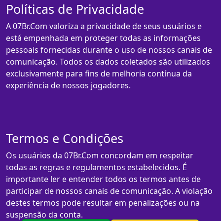
Políticas de Privacidade
A 07Br.Com valoriza a privacidade de seus usuários e
está empenhada em proteger todas as informações
pessoais fornecidas durante o uso de nossos canais de
comunicação. Todos os dados coletados são utilizados
exclusivamente para fins de melhoria contínua da
experiência de nossos jogadores.
Termos e Condições
Os usuários da 07Br.Com concordam em respeitar
todas as regras e regulamentos estabelecidos. É
importante ler e entender todos os termos antes de
participar de nossos canais de comunicação. A violação
destes termos pode resultar em penalizações ou na
suspensão da conta.