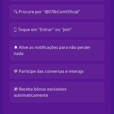
🔍 Procure por "@07Br.ComOficial"
👆 Toque em "Entrar" ou "Join"
🔔 Ative as notificações para não perder
nada
💬 Participe das conversas e interaja
🎁 Receba bônus exclusivos
automaticamente