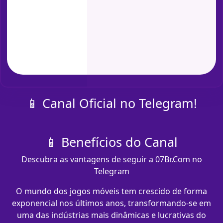
📱 Canal Oficial no Telegram!
📱 Benefícios do Canal
Descubra as vantagens de seguir a 07Br.Com no
Telegram
O mundo dos jogos móveis tem crescido de forma
exponencial nos últimos anos, transformando-se em
uma das indústrias mais dinâmicas e lucrativas do