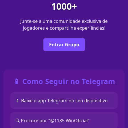
1000+
Junte-se a uma comunidade exclusiva de
jogadores e compartilhe experiências!
Entrar Grupo
📱 Como Seguir no Telegram
📱 Baixe o app Telegram no seu dispositivo
🔍 Procure por "@1185 WinOficial"