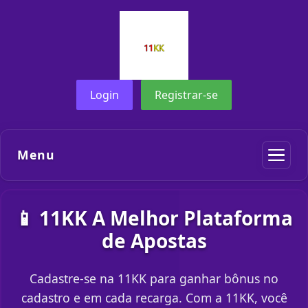
Login
Registrar-se
Menu
📱 11KK A Melhor Plataforma
de Apostas
Cadastre-se na 11KK para ganhar bônus no
cadastro e em cada recarga. Com a 11KK, você