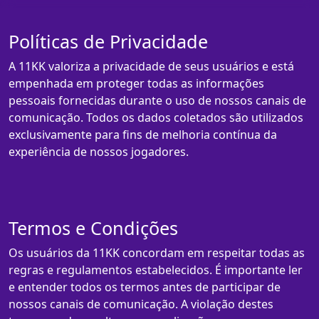
Políticas de Privacidade
A 11KK valoriza a privacidade de seus usuários e está
empenhada em proteger todas as informações
pessoais fornecidas durante o uso de nossos canais de
comunicação. Todos os dados coletados são utilizados
exclusivamente para fins de melhoria contínua da
experiência de nossos jogadores.
Termos e Condições
Os usuários da 11KK concordam em respeitar todas as
regras e regulamentos estabelecidos. É importante ler
e entender todos os termos antes de participar de
nossos canais de comunicação. A violação destes