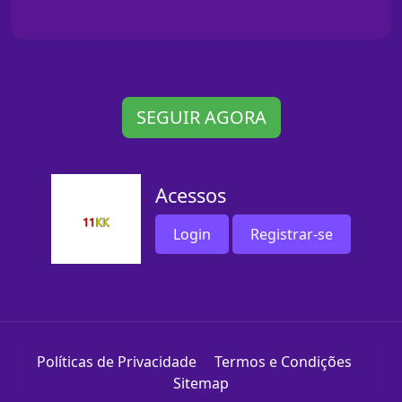
SEGUIR AGORA
Acessos
Login
Registrar-se
Políticas de Privacidade
Termos e Condições
Sitemap