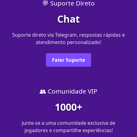
💬 Suporte Direto
Chat
Suporte direto via Telegram, respostas rápidas e
atendimento personalizado!
Falar Suporte
👥 Comunidade VIP
1000+
Junte-se a uma comunidade exclusiva de
jogadores e compartilhe experiências!