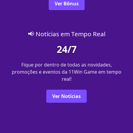
Ver Bônus
📢 Notícias em Tempo Real
24/7
Fique por dentro de todas as novidades,
promoções e eventos da 11Win Game em tempo
real!
Ver Notícias