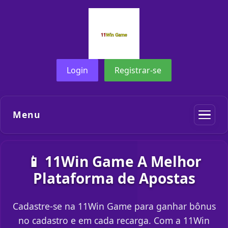
Login
Registrar-se
Menu
📱 11Win Game A Melhor
Plataforma de Apostas
Cadastre-se na 11Win Game para ganhar bônus
no cadastro e em cada recarga. Com a 11Win