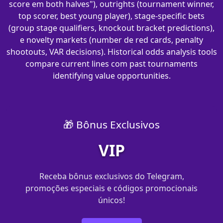
score em both halves"), outrights (tournament winner,
top scorer, best young player), stage-specific bets
(group stage qualifiers, knockout bracket predictions),
e novelty markets (number de red cards, penalty
shootouts, VAR decisions). Historical odds analysis tools
compare current lines com past tournaments
identifying value opportunities.
🎁 Bônus Exclusivos
VIP
Receba bônus exclusivos do Telegram,
promoções especiais e códigos promocionais
únicos!