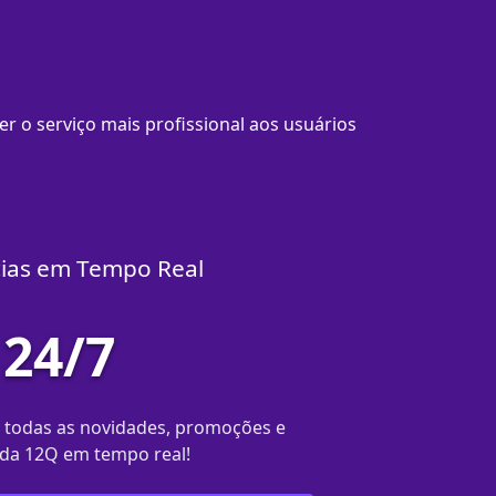
r o serviço mais profissional aos usuários
cias em Tempo Real
24/7
e todas as novidades, promoções e
da 12Q em tempo real!