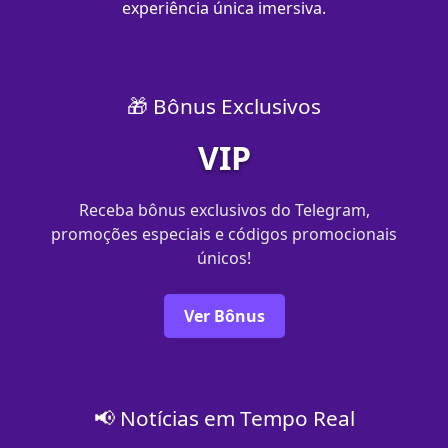
experiência única imersiva.
🎁 Bônus Exclusivos
VIP
Receba bônus exclusivos do Telegram,
promoções especiais e códigos promocionais
únicos!
Ver Bônus
📢 Notícias em Tempo Real