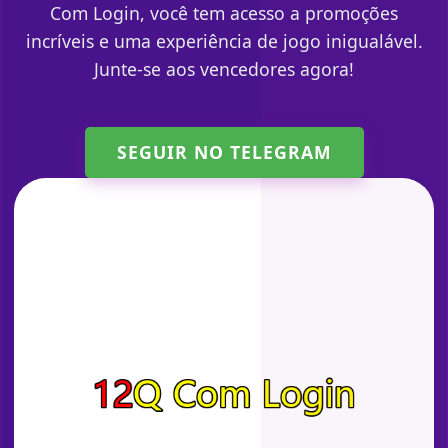
Com Login, você tem acesso a promoções
incríveis e uma experiência de jogo inigualável.
Junte-se aos vencedores agora!
SEGUIR NO TELEGRAM