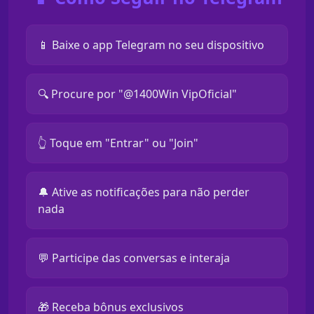
📱 Baixe o app Telegram no seu dispositivo
🔍 Procure por "@1400Win VipOficial"
👆 Toque em "Entrar" ou "Join"
🔔 Ative as notificações para não perder
nada
💬 Participe das conversas e interaja
🎁 Receba bônus exclusivos