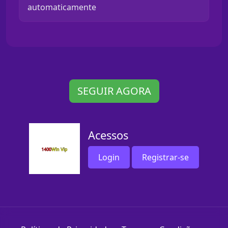
automaticamente
SEGUIR AGORA
Acessos
Login
Registrar-se