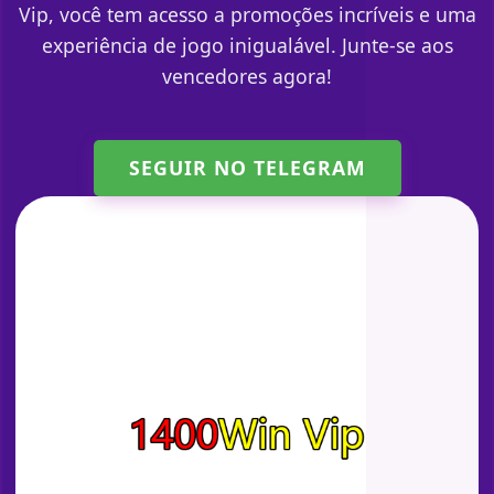
Vip, você tem acesso a promoções incríveis e uma
experiência de jogo inigualável. Junte-se aos
vencedores agora!
SEGUIR NO TELEGRAM