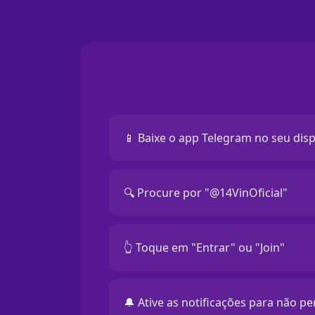
📱 Baixe o app Telegram no seu disp
🔍 Procure por "@14VinOficial"
👆 Toque em "Entrar" ou "Join"
🔔 Ative as notificações para não p