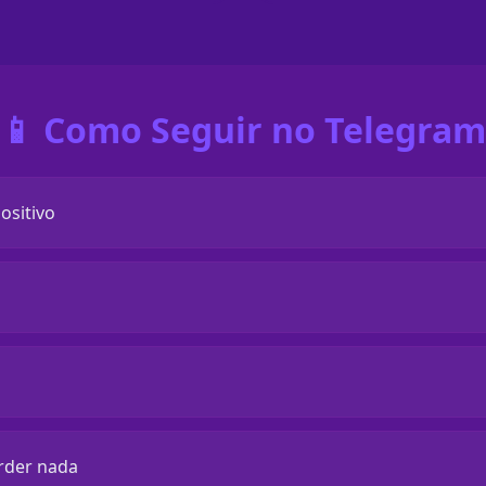
📱 Como Seguir no Telegram
ositivo
erder nada