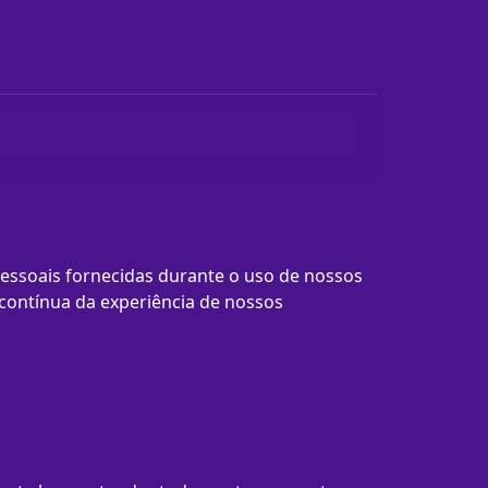
pessoais fornecidas durante o uso de nossos
 contínua da experiência de nossos