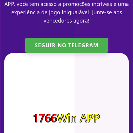
APP, você tem acesso a promoções incríveis e uma
experiência de jogo inigualável. Junte-se aos
vencedores agora!
SEGUIR NO TELEGRAM