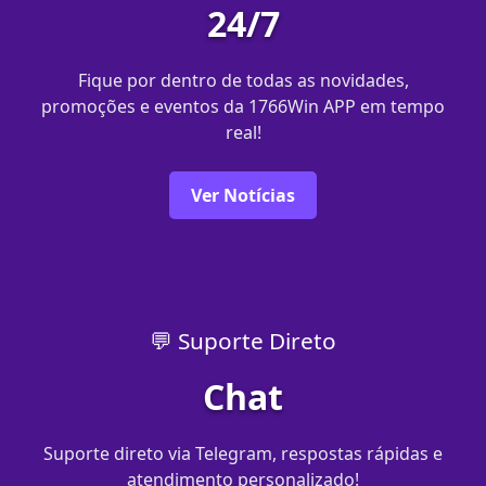
24/7
Fique por dentro de todas as novidades,
promoções e eventos da 1766Win APP em tempo
real!
Ver Notícias
💬 Suporte Direto
Chat
Suporte direto via Telegram, respostas rápidas e
atendimento personalizado!