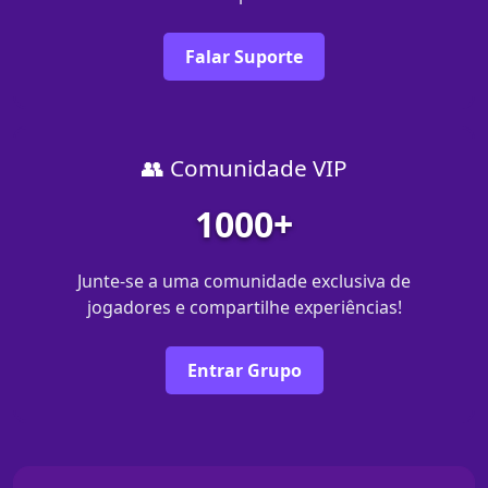
Falar Suporte
👥 Comunidade VIP
1000+
Junte-se a uma comunidade exclusiva de
jogadores e compartilhe experiências!
Entrar Grupo