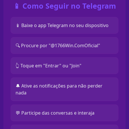
📱 Como Seguir no Telegram
📱 Baixe o app Telegram no seu dispositivo
🔍 Procure por "@1766Win.ComOficial"
👆 Toque em "Entrar" ou "Join"
🔔 Ative as notificações para não perder
nada
💬 Participe das conversas e interaja