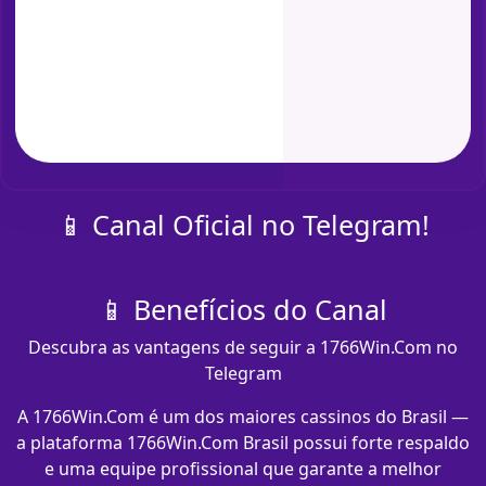
📱 Canal Oficial no Telegram!
📱 Benefícios do Canal
Descubra as vantagens de seguir a 1766Win.Com no
Telegram
A 1766Win.Com é um dos maiores cassinos do Brasil —
a plataforma 1766Win.Com Brasil possui forte respaldo
e uma equipe profissional que garante a melhor