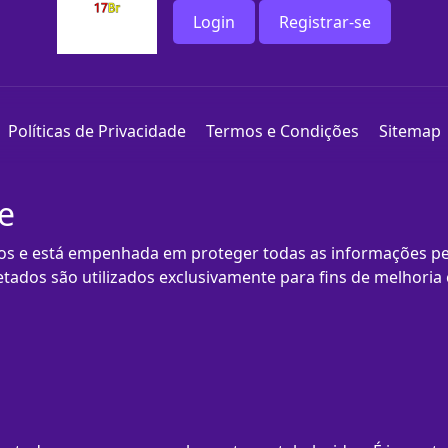
Login
Registrar-se
Políticas de Privacidade
Termos e Condições
Sitemap
de
rios e está empenhada em proteger todas as informações p
tados são utilizados exclusivamente para fins de melhoria