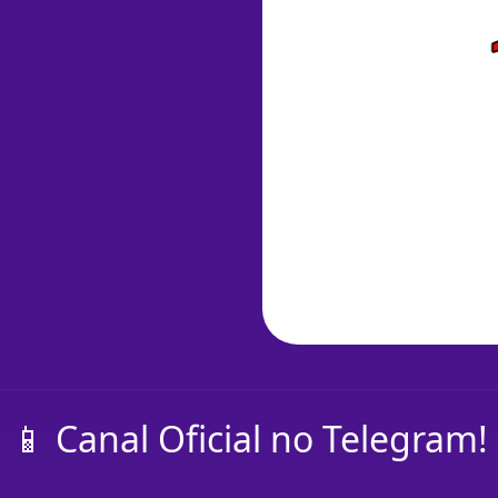
📱 Canal Oficial no Telegram!