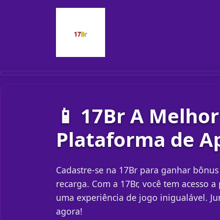
📱 17Br A Melhor
Plataforma de A
Cadastre-se na 17Br para ganhar bônus
recarga. Com a 17Br, você tem acesso a 
uma experiência de jogo inigualável. J
agora!