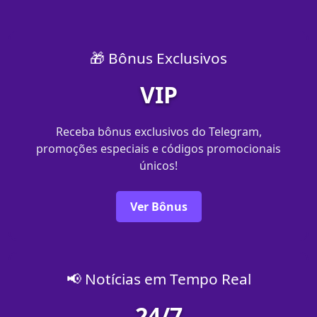
🎁 Bônus Exclusivos
VIP
Receba bônus exclusivos do Telegram,
promoções especiais e códigos promocionais
únicos!
Ver Bônus
📢 Notícias em Tempo Real
24/7