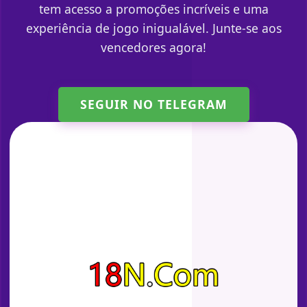
tem acesso a promoções incríveis e uma
experiência de jogo inigualável. Junte-se aos
vencedores agora!
SEGUIR NO TELEGRAM