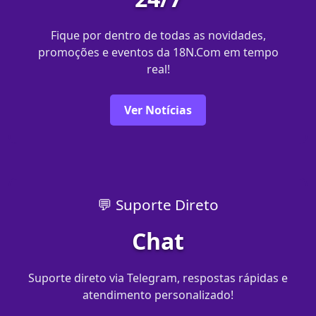
Fique por dentro de todas as novidades,
promoções e eventos da 18N.Com em tempo
real!
Ver Notícias
💬 Suporte Direto
Chat
Suporte direto via Telegram, respostas rápidas e
atendimento personalizado!