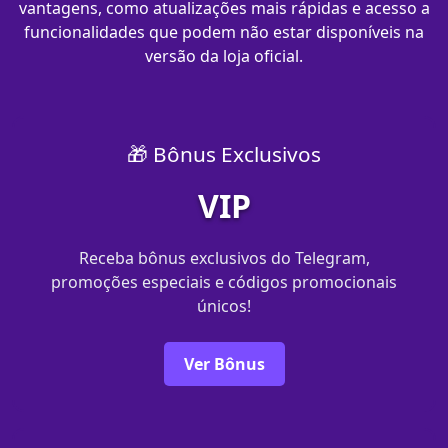
vantagens, como atualizações mais rápidas e acesso a
funcionalidades que podem não estar disponíveis na
versão da loja oficial.
🎁 Bônus Exclusivos
VIP
Receba bônus exclusivos do Telegram,
promoções especiais e códigos promocionais
únicos!
Ver Bônus