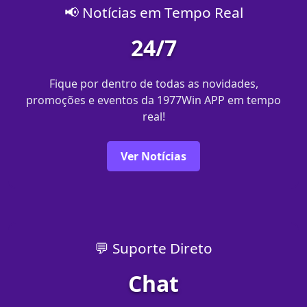
📢 Notícias em Tempo Real
24/7
Fique por dentro de todas as novidades,
promoções e eventos da 1977Win APP em tempo
real!
Ver Notícias
💬 Suporte Direto
Chat