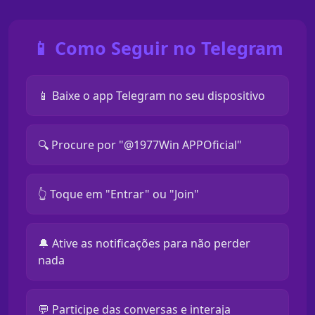
📱 Como Seguir no Telegram
📱 Baixe o app Telegram no seu dispositivo
🔍 Procure por "@1977Win APPOficial"
👆 Toque em "Entrar" ou "Join"
🔔 Ative as notificações para não perder
nada
💬 Participe das conversas e interaja