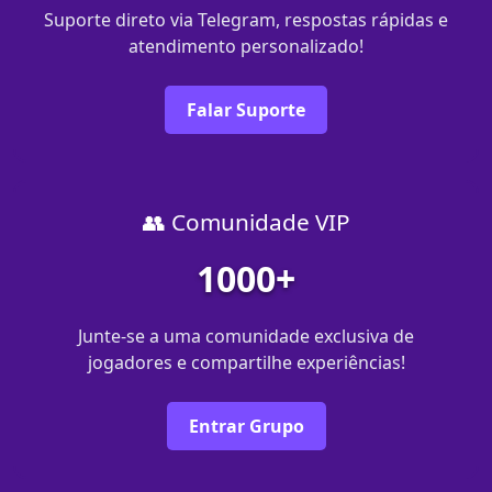
Suporte direto via Telegram, respostas rápidas e
atendimento personalizado!
Falar Suporte
👥 Comunidade VIP
1000+
Junte-se a uma comunidade exclusiva de
jogadores e compartilhe experiências!
Entrar Grupo