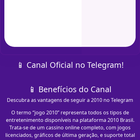
📱 Canal Oficial no Telegram!
📱 Benefícios do Canal
Descubra as vantagens de seguir a 2010 no Telegram
O termo “jogo 2010” representa todos os tipos de
entretenimento disponíveis na plataforma 2010 Brasil.
Trata-se de um cassino online completo, com jogos
licenciados, gráficos de última geração, e suporte total