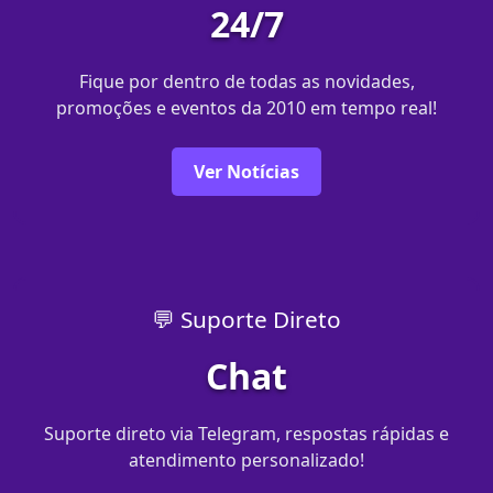
24/7
Fique por dentro de todas as novidades,
promoções e eventos da 2010 em tempo real!
Ver Notícias
💬 Suporte Direto
Chat
Suporte direto via Telegram, respostas rápidas e
atendimento personalizado!