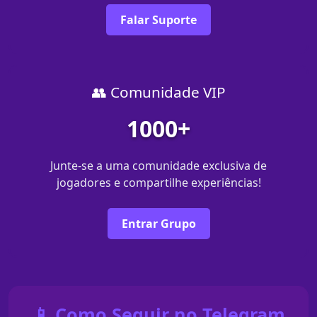
Falar Suporte
👥 Comunidade VIP
1000+
Junte-se a uma comunidade exclusiva de
jogadores e compartilhe experiências!
Entrar Grupo
📱 Como Seguir no Telegram