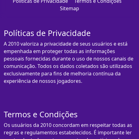
Políticas de Privacidade
Termos e Condições
Sitemap
Políticas de Privacidade
A 2010 valoriza a privacidade de seus usuários e está
empenhada em proteger todas as informações
pessoais fornecidas durante o uso de nossos canais de
comunicação. Todos os dados coletados são utilizados
exclusivamente para fins de melhoria contínua da
experiência de nossos jogadores.
Termos e Condições
Os usuários da 2010 concordam em respeitar todas as
regras e regulamentos estabelecidos. É importante ler