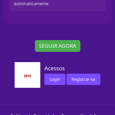
automaticamente
SEGUIR AGORA
Acessos
Login
Registrar-se