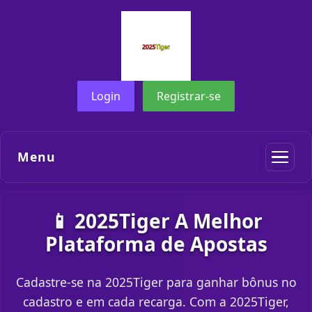
Login
Registrar-se
Menu
📱 2025Tiger A Melhor
Plataforma de Apostas
Cadastre-se na 2025Tiger para ganhar bônus no
cadastro e em cada recarga. Com a 2025Tiger,