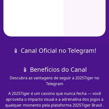
📱 Canal Oficial no Telegram!
📱 Benefícios do Canal
Descubra as vantagens de seguir a 2025Tiger no
Telegram
A 2025Tiger é um cassino que nunca fecha — você
aproveita o impacto visual e a adrenalina dos jogos a
qualquer momento pela plataforma 2025Tiger Brasil .