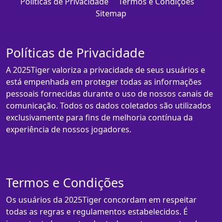
Políticas de Privacidade
Termos e Condições
Sitemap
Políticas de Privacidade
A 2025Tiger valoriza a privacidade de seus usuários e
está empenhada em proteger todas as informações
pessoais fornecidas durante o uso de nossos canais de
comunicação. Todos os dados coletados são utilizados
exclusivamente para fins de melhoria contínua da
experiência de nossos jogadores.
Termos e Condições
Os usuários da 2025Tiger concordam em respeitar
todas as regras e regulamentos estabelecidos. É