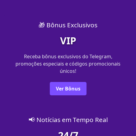
🎁 Bônus Exclusivos
VIP
Receba bônus exclusivos do Telegram,
promoções especiais e códigos promocionais
únicos!
Ver Bônus
📢 Notícias em Tempo Real
24/7