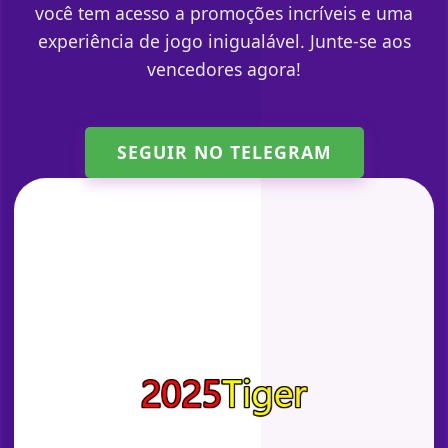
você tem acesso a promoções incríveis e uma
experiência de jogo inigualável. Junte-se aos
vencedores agora!
SEGUIR NO TELEGRAM