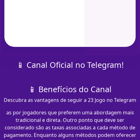
📱 Canal Oficial no Telegram!
📱 Benefícios do Canal
Descubra as vantagens de seguir a 23 Jogo no Telegram
as por jogadores que preferem uma abordagem mais
tradicional e direta. Outro ponto que deve ser
considerado são as taxas associadas a cada método de
pagamento. Enquanto alguns métodos podem oferecer