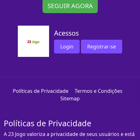
SEGUIR AGORA
Acessos
Login
Registrar-se
Políticas de Privacidade
Termos e Condições
Sitemap
Políticas de Privacidade
A 23 Jogo valoriza a privacidade de seus usuários e está