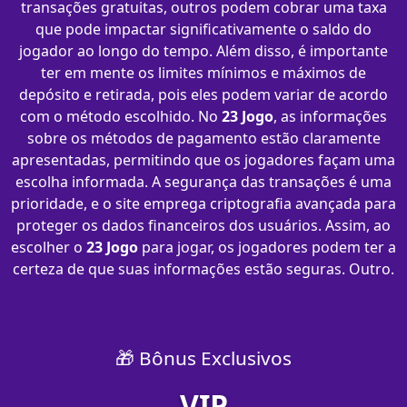
transações gratuitas, outros podem cobrar uma taxa
que pode impactar significativamente o saldo do
jogador ao longo do tempo. Além disso, é importante
ter em mente os limites mínimos e máximos de
depósito e retirada, pois eles podem variar de acordo
com o método escolhido. No
23 Jogo
, as informações
sobre os métodos de pagamento estão claramente
apresentadas, permitindo que os jogadores façam uma
escolha informada. A segurança das transações é uma
prioridade, e o site emprega criptografia avançada para
proteger os dados financeiros dos usuários. Assim, ao
escolher o
23 Jogo
para jogar, os jogadores podem ter a
certeza de que suas informações estão seguras. Outro.
🎁 Bônus Exclusivos
VIP