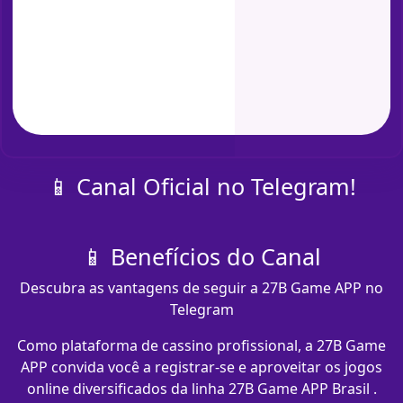
📱 Canal Oficial no Telegram!
📱 Benefícios do Canal
Descubra as vantagens de seguir a 27B Game APP no
Telegram
Como plataforma de cassino profissional, a 27B Game
APP convida você a registrar-se e aproveitar os jogos
online diversificados da linha 27B Game APP Brasil .