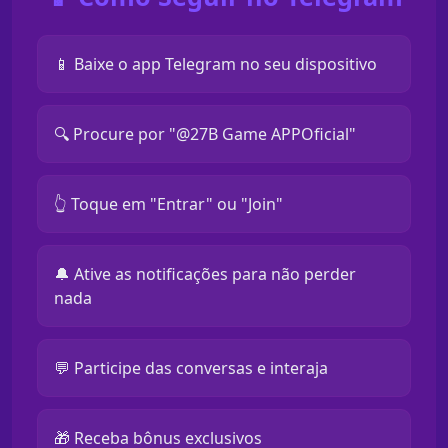
📱 Baixe o app Telegram no seu dispositivo
🔍 Procure por "@27B Game APPOficial"
👆 Toque em "Entrar" ou "Join"
🔔 Ative as notificações para não perder
nada
💬 Participe das conversas e interaja
🎁 Receba bônus exclusivos