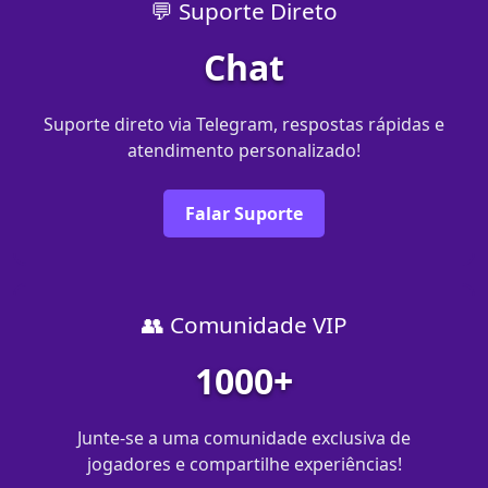
💬 Suporte Direto
Chat
Suporte direto via Telegram, respostas rápidas e
atendimento personalizado!
Falar Suporte
👥 Comunidade VIP
1000+
Junte-se a uma comunidade exclusiva de
jogadores e compartilhe experiências!