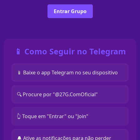
Entrar Grupo
📱 Como Seguir no Telegram
📱 Baixe o app Telegram no seu dispositivo
🔍 Procure por "@27G.ComOficial"
👆 Toque em "Entrar" ou "Join"
🔔 Ative as notificações para não perder