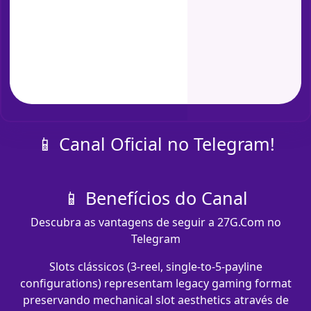
📱 Canal Oficial no Telegram!
📱 Benefícios do Canal
Descubra as vantagens de seguir a 27G.Com no
Telegram
Slots clássicos (3-reel, single-to-5-payline
configurations) representam legacy gaming format
preservando mechanical slot aesthetics através de