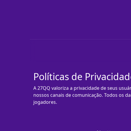
Políticas de Privacida
A 27QQ valoriza a privacidade de seus usu
nossos canais de comunicação. Todos os dad
jogadores.