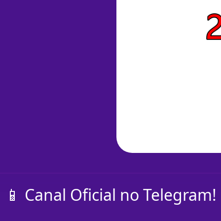
📱 Canal Oficial no Telegram!