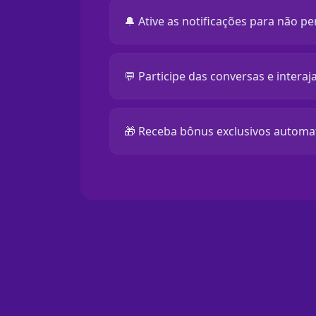
🔔 Ative as notificações para não p
💬 Participe das conversas e interaj
🎁 Receba bônus exclusivos autom