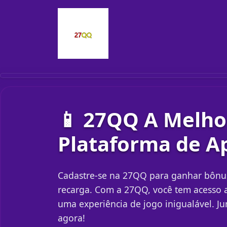
📱 27QQ A Melho
Plataforma de A
Cadastre-se na 27QQ para ganhar bônu
recarga. Com a 27QQ, você tem acesso a
uma experiência de jogo inigualável. J
agora!