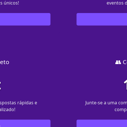
s únicos!
eventos 
reto
👥 
t
espostas rápidas e
Junte-se a uma com
lizado!
compa
e