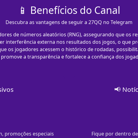
📱 Benefícios do Canal
Descubra as vantagens de seguir a 27QQ no Telegram
dores de números aleatórios (RNG), assegurando que os r
quer interferência externa nos resultados dos jogos, o que 
que os jogadores acessem o histórico de rodadas, possibilit
 promove a transparência e fortalece a confiança dos joga
sivos
📢 Notí
m, promoções especiais
Fique por dentro d