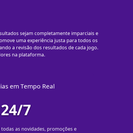
esultados sejam completamente imparciais e
promove uma experiência justa para todos os
ando a revisão dos resultados de cada jogo.
dores na plataforma.
cias em Tempo Real
24/7
e todas as novidades, promoções e