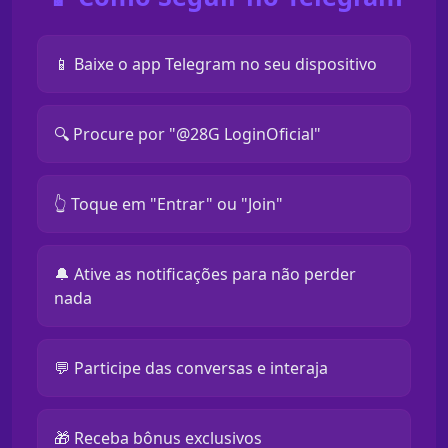
📱 Baixe o app Telegram no seu dispositivo
🔍 Procure por "@28G LoginOficial"
👆 Toque em "Entrar" ou "Join"
🔔 Ative as notificações para não perder
nada
💬 Participe das conversas e interaja
🎁 Receba bônus exclusivos