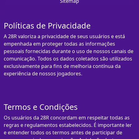
Sitemap
Políticas de Privacidade
A 28R valoriza a privacidade de seus usuários e está
empenhada em proteger todas as informações
pessoais fornecidas durante o uso de nossos canais de
comunicação. Todos os dados coletados são utilizados
exclusivamente para fins de melhoria contínua da
experiência de nossos jogadores.
Termos e Condições
Os usuários da 28R concordam em respeitar todas as
regras e regulamentos estabelecidos. É importante ler
e entender todos os termos antes de participar de