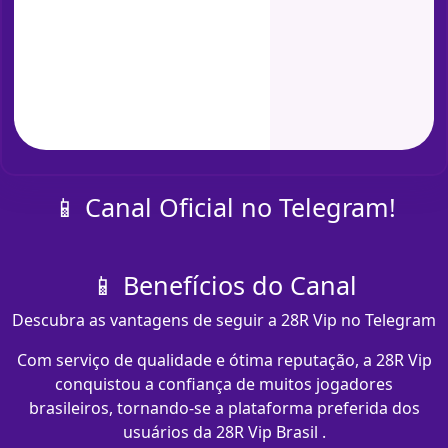
📱 Canal Oficial no Telegram!
📱 Benefícios do Canal
Descubra as vantagens de seguir a 28R Vip no Telegram
Com serviço de qualidade e ótima reputação, a 28R Vip
conquistou a confiança de muitos jogadores
brasileiros, tornando-se a plataforma preferida dos
usuários da 28R Vip Brasil .