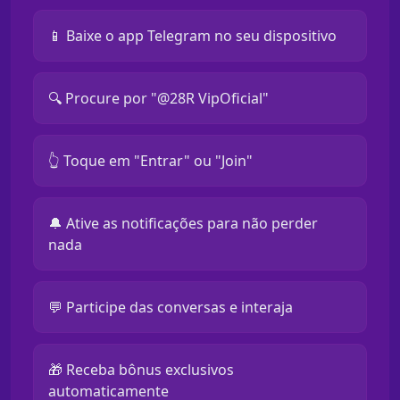
📱 Baixe o app Telegram no seu dispositivo
🔍 Procure por "@28R VipOficial"
👆 Toque em "Entrar" ou "Join"
🔔 Ative as notificações para não perder
nada
💬 Participe das conversas e interaja
🎁 Receba bônus exclusivos
automaticamente