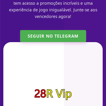
tem acesso a promoções incríveis e uma
experiência de jogo inigualável. Junte-se aos
vencedores agora!
SEGUIR NO TELEGRAM