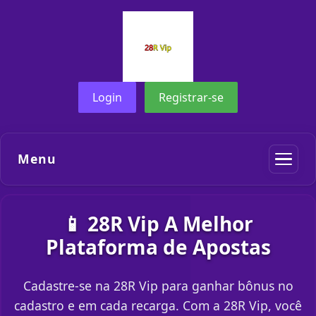
Login
Registrar-se
Menu
📱 28R Vip A Melhor
Plataforma de Apostas
Cadastre-se na 28R Vip para ganhar bônus no
cadastro e em cada recarga. Com a 28R Vip, você