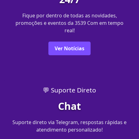
Fique por dentro de todas as novidades,
promoções e eventos da 3539 Com em tempo
real!
Ver Notícias
💬 Suporte Direto
Chat
Suporte direto via Telegram, respostas rápidas e
atendimento personalizado!