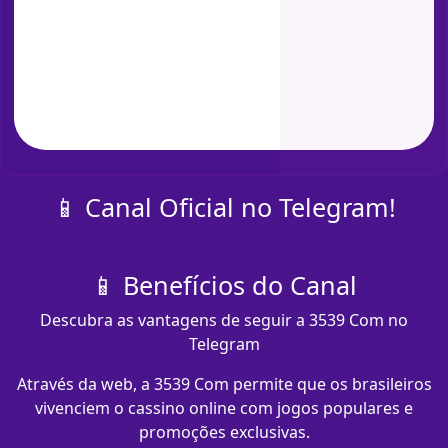
📱 Canal Oficial no Telegram!
📱 Benefícios do Canal
Descubra as vantagens de seguir a 3539 Com no
Telegram
Através da web, a 3539 Com permite que os brasileiros
vivenciem o cassino online com jogos populares e
promoções exclusivas.