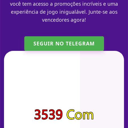
você tem acesso a promoções incríveis e uma
experiência de jogo inigualável. Junte-se aos
vencedores agora!
SEGUIR NO TELEGRAM