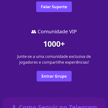
Falar Suporte
👥 Comunidade VIP
1000+
Junte-se a uma comunidade exclusiva de
jogadores e compartilhe experiências!
Entrar Grupo
📱 Como Seguir no Telegram