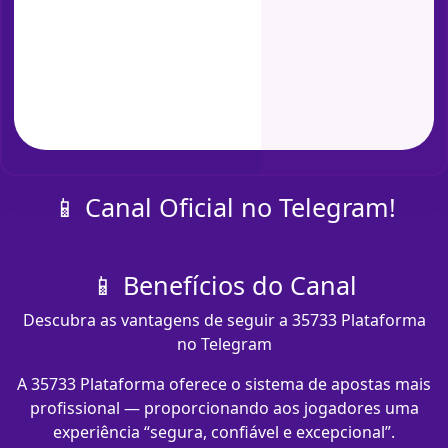
📱 Canal Oficial no Telegram!
📱 Benefícios do Canal
Descubra as vantagens de seguir a 35733 Plataforma
no Telegram
A 35733 Plataforma oferece o sistema de apostas mais
profissional — proporcionando aos jogadores uma
experiência “segura, confiável e excepcional”.