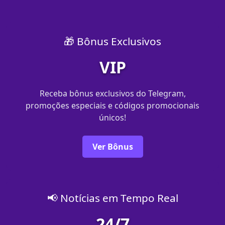
🎁 Bônus Exclusivos
VIP
Receba bônus exclusivos do Telegram,
promoções especiais e códigos promocionais
únicos!
Ver Bônus
📢 Notícias em Tempo Real
24/7