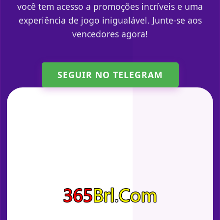
você tem acesso a promoções incríveis e uma
experiência de jogo inigualável. Junte-se aos
vencedores agora!
SEGUIR NO TELEGRAM