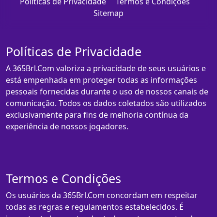
Políticas de Privacidade
Termos e Condições
Sitemap
Políticas de Privacidade
A 365Brl.Com valoriza a privacidade de seus usuários e
está empenhada em proteger todas as informações
pessoais fornecidas durante o uso de nossos canais de
comunicação. Todos os dados coletados são utilizados
exclusivamente para fins de melhoria contínua da
experiência de nossos jogadores.
Termos e Condições
Os usuários da 365Brl.Com concordam em respeitar
todas as regras e regulamentos estabelecidos. É