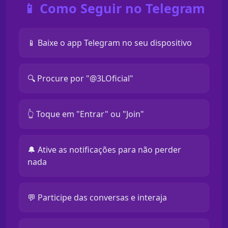
📱 Como Seguir no Telegram
📱 Baixe o app Telegram no seu dispositivo
🔍 Procure por "@3LOficial"
👆 Toque em "Entrar" ou "Join"
🔔 Ative as notificações para não perder
nada
💬 Participe das conversas e interaja