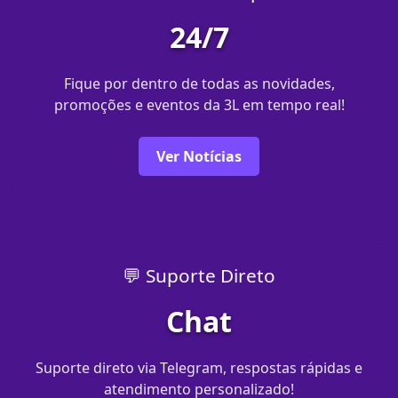
24/7
Fique por dentro de todas as novidades,
promoções e eventos da 3L em tempo real!
Ver Notícias
💬 Suporte Direto
Chat
Suporte direto via Telegram, respostas rápidas e
atendimento personalizado!