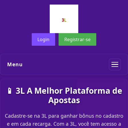
Login
Registrar-se
Menu
📱 3L A Melhor Plataforma de
Apostas
Cadastre-se na 3L para ganhar bônus no cadastro
e em cada recarga. Com a 3L, você tem acesso a