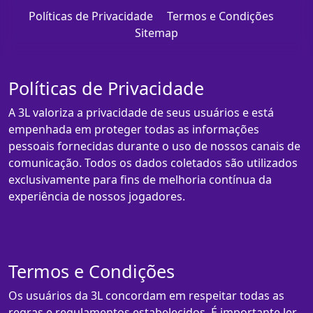
Políticas de Privacidade
Termos e Condições
Sitemap
Políticas de Privacidade
A 3L valoriza a privacidade de seus usuários e está
empenhada em proteger todas as informações
pessoais fornecidas durante o uso de nossos canais de
comunicação. Todos os dados coletados são utilizados
exclusivamente para fins de melhoria contínua da
experiência de nossos jogadores.
Termos e Condições
Os usuários da 3L concordam em respeitar todas as
regras e regulamentos estabelecidos. É importante ler