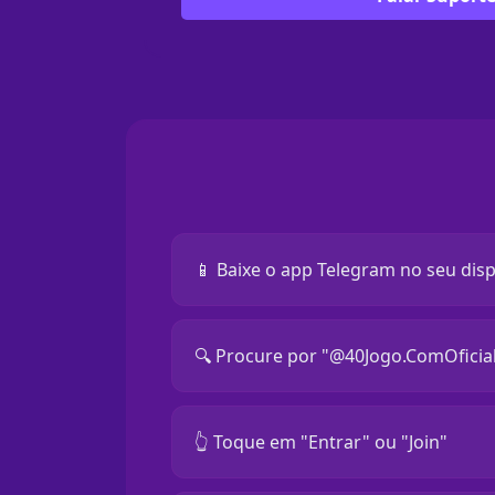
📱 Baixe o app Telegram no seu disp
🔍 Procure por "@40Jogo.ComOficia
👆 Toque em "Entrar" ou "Join"