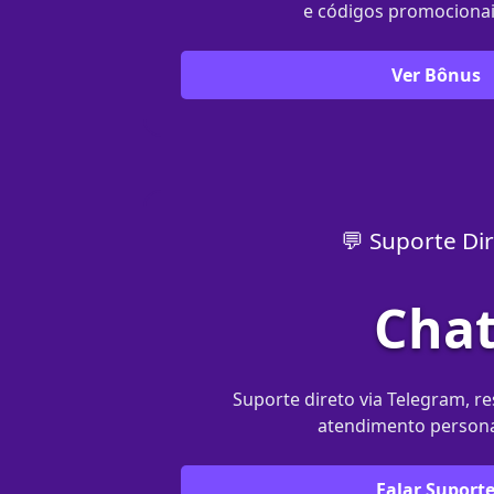
e códigos promocionai
Ver Bônus
💬 Suporte Di
Cha
Suporte direto via Telegram, r
atendimento persona
Falar Suport