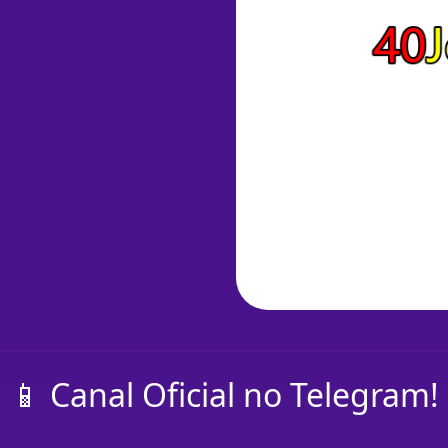
📱 Canal Oficial no Telegram!