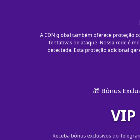
A CDN global também oferece proteção co
tentativas de ataque. Nossa rede é m
detectada. Esta proteção adicional ga
🎁 Bônus Exclu
VIP
Receba bônus exclusivos do Telegra