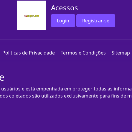
Acessos
Login
Registrar-se
Políticas de Privacidade
Termos e Condições
Sitemap
de
s usuários e está empenhada em proteger todas as informa
os coletados são utilizados exclusivamente para fins de m