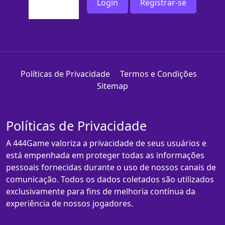
Login
Registrar-se
Políticas de Privacidade
Termos e Condições
Sitemap
Políticas de Privacidade
A 444Game valoriza a privacidade de seus usuários e
está empenhada em proteger todas as informações
pessoais fornecidas durante o uso de nossos canais de
comunicação. Todos os dados coletados são utilizados
exclusivamente para fins de melhoria contínua da
experiência de nossos jogadores.