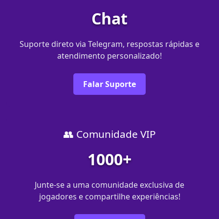
Chat
Suporte direto via Telegram, respostas rápidas e
atendimento personalizado!
Falar Suporte
👥 Comunidade VIP
1000+
Junte-se a uma comunidade exclusiva de
jogadores e compartilhe experiências!