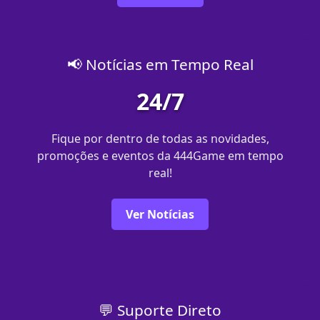
📢 Notícias em Tempo Real
24/7
Fique por dentro de todas as novidades,
promoções e eventos da 444Game em tempo
real!
Ver Notícias
💬 Suporte Direto