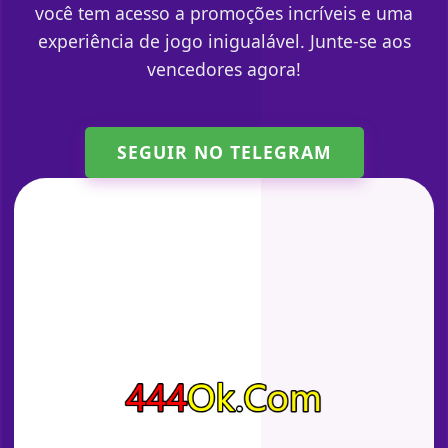
você tem acesso a promoções incríveis e uma
experiência de jogo inigualável. Junte-se aos
vencedores agora!
SEGUIR NO TELEGRAM