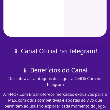
📱 Canal Oficial no Telegram!
📱 Benefícios do Canal
Descubra as vantagens de seguir a 444Ok.Com no
Telegram
A 444Ok.Com Brasil oferece mercados exclusivos para a
MLS, com odds competitivas e apostas ao vivo que
permitem ao usuário explorar cada momento do jogo.