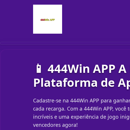
📱 444Win APP A
Plataforma de A
Cadastre-se na 444Win APP para ganha
cada recarga. Com a 444Win APP, você 
incríveis e uma experiência de jogo inig
vencedores agora!