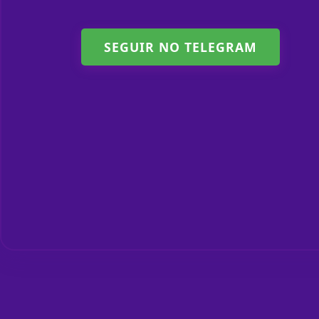
SEGUIR NO TELEGRAM