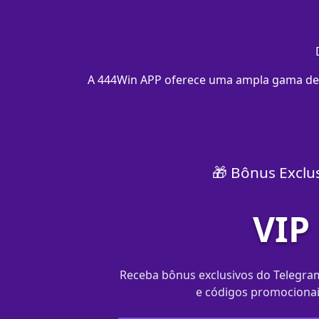
A 444Win APP oferece uma ampla gama de jo
🎁 Bônus Exclu
VIP
Receba bônus exclusivos do Telegra
e códigos promocionai