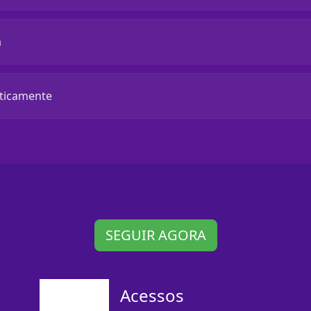
a
aticamente
SEGUIR AGORA
Acessos