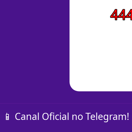
📱 Canal Oficial no Telegram!