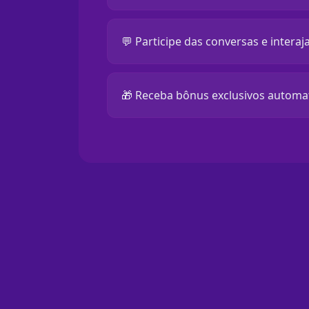
💬 Participe das conversas e interaj
🎁 Receba bônus exclusivos autom