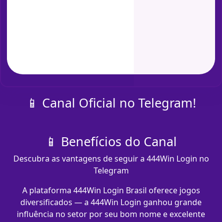
📱 Canal Oficial no Telegram!
📱 Benefícios do Canal
Descubra as vantagens de seguir a 444Win Login no
Telegram
A plataforma 444Win Login Brasil oferece jogos
diversificados — a 444Win Login ganhou grande
influência no setor por seu bom nome e excelente