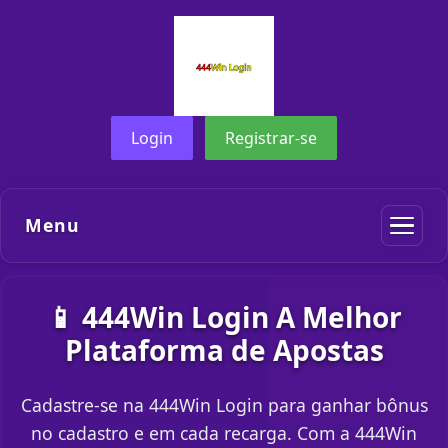
Login
Registrar-se
Menu
📱 444Win Login A Melhor
Plataforma de Apostas
Cadastre-se na 444Win Login para ganhar bônus
no cadastro e em cada recarga. Com a 444Win