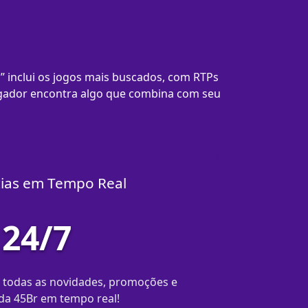
” inclui os jogos mais buscados, com RTPs
jogador encontra algo que combina com seu
cias em Tempo Real
24/7
e todas as novidades, promoções e
da 45Br em tempo real!