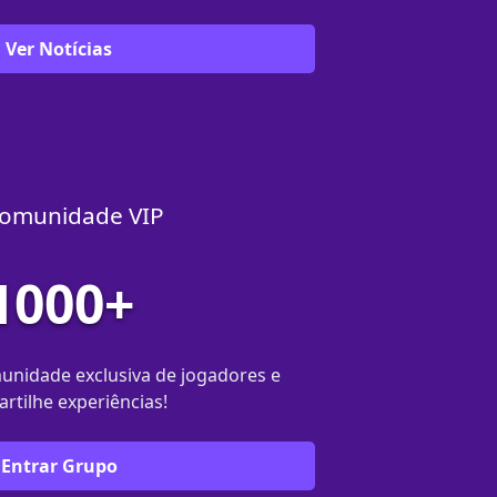
Ver Notícias
Comunidade VIP
1000+
unidade exclusiva de jogadores e
rtilhe experiências!
Entrar Grupo