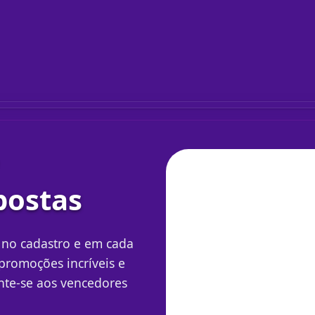
postas
 no cadastro e em cada
promoções incríveis e
unte-se aos vencedores