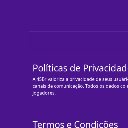
Políticas de Privacida
A 45Br valoriza a privacidade de seus usuá
canais de comunicação. Todos os dados cole
jogadores.
Termos e Condições