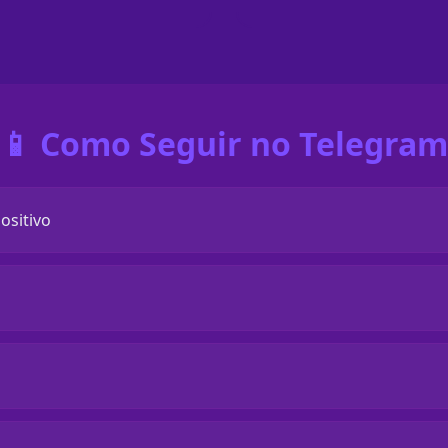
📱 Como Seguir no Telegram
ositivo