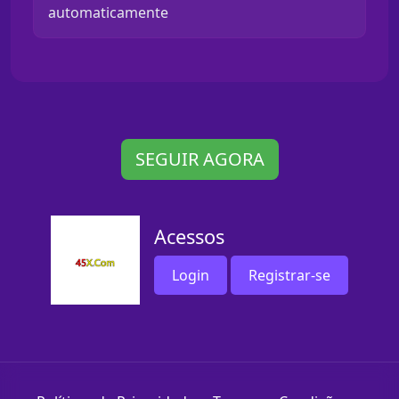
automaticamente
SEGUIR AGORA
Acessos
Login
Registrar-se