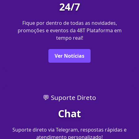
24/7
Fique por dentro de todas as novidades,
promoções e eventos da 48T Plataforma em
tempo real!
Ver Notícias
💬 Suporte Direto
Chat
Suporte direto via Telegram, respostas rápidas e
atendimento personalizado!