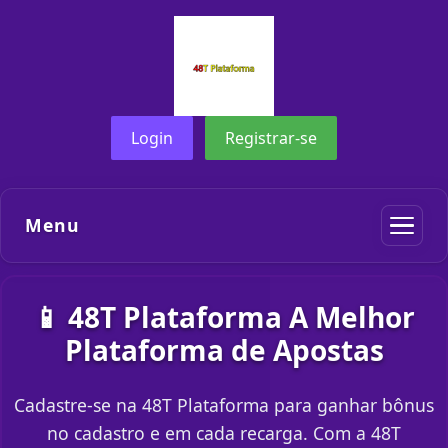
Login
Registrar-se
Menu
📱 48T Plataforma A Melhor
Plataforma de Apostas
Cadastre-se na 48T Plataforma para ganhar bônus
no cadastro e em cada recarga. Com a 48T