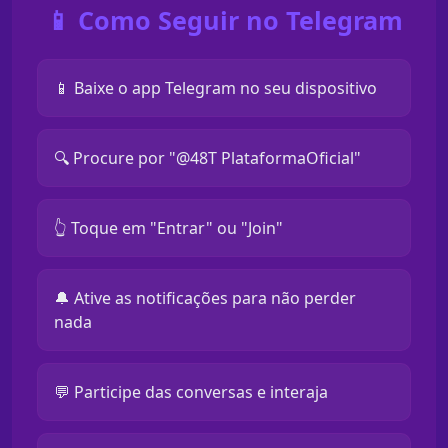
📱 Como Seguir no Telegram
📱 Baixe o app Telegram no seu dispositivo
🔍 Procure por "@48T PlataformaOficial"
👆 Toque em "Entrar" ou "Join"
🔔 Ative as notificações para não perder
nada
💬 Participe das conversas e interaja