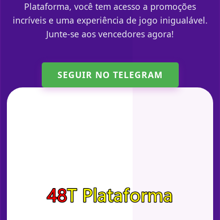
Plataforma, você tem acesso a promoções
incríveis e uma experiência de jogo inigualável.
Junte-se aos vencedores agora!
SEGUIR NO TELEGRAM