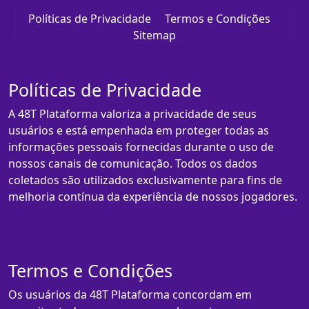
Políticas de Privacidade
Termos e Condições
Sitemap
Políticas de Privacidade
A 48T Plataforma valoriza a privacidade de seus
usuários e está empenhada em proteger todas as
informações pessoais fornecidas durante o uso de
nossos canais de comunicação. Todos os dados
coletados são utilizados exclusivamente para fins de
melhoria contínua da experiência de nossos jogadores.
Termos e Condições
Os usuários da 48T Plataforma concordam em