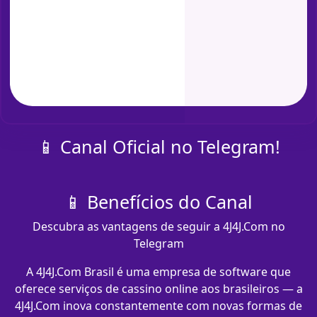
📱 Canal Oficial no Telegram!
📱 Benefícios do Canal
Descubra as vantagens de seguir a 4J4J.Com no
Telegram
A 4J4J.Com Brasil é uma empresa de software que
oferece serviços de cassino online aos brasileiros — a
4J4J.Com inova constantemente com novas formas de