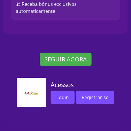
🎁 Receba bônus exclusivos
automaticamente
SEGUIR AGORA
Acessos
Login
Registrar-se