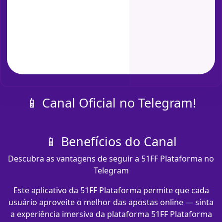
📱 Canal Oficial no Telegram!
📱 Benefícios do Canal
Descubra as vantagens de seguir a 51FF Plataforma no
Telegram
Este aplicativo da 51FF Plataforma permite que cada
usuário aproveite o melhor das apostas online — sinta
a experiência imersiva da plataforma 51FF Plataforma