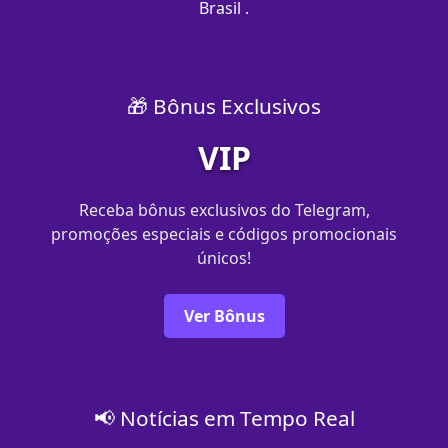
Brasil .
🎁 Bônus Exclusivos
VIP
Receba bônus exclusivos do Telegram,
promoções especiais e códigos promocionais
únicos!
Ver Bônus
📢 Notícias em Tempo Real