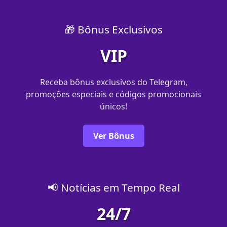
🎁 Bônus Exclusivos
VIP
Receba bônus exclusivos do Telegram,
promoções especiais e códigos promocionais
únicos!
Ver Bônus
📢 Notícias em Tempo Real
24/7