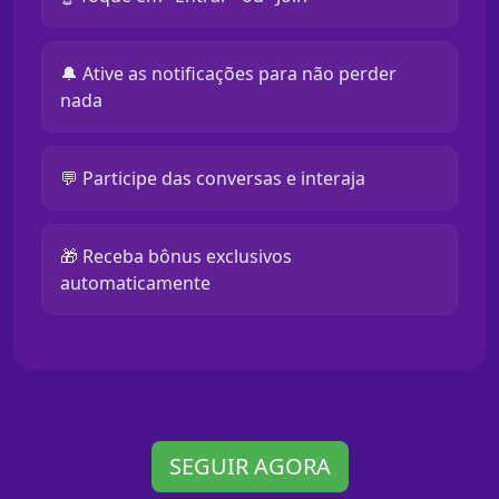
🔔 Ative as notificações para não perder
nada
💬 Participe das conversas e interaja
🎁 Receba bônus exclusivos
automaticamente
SEGUIR AGORA