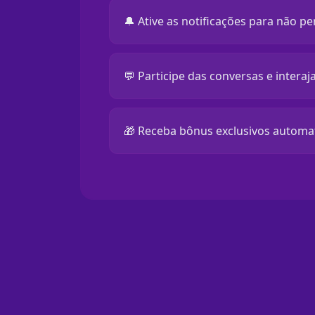
🔔 Ative as notificações para não p
💬 Participe das conversas e interaj
🎁 Receba bônus exclusivos autom