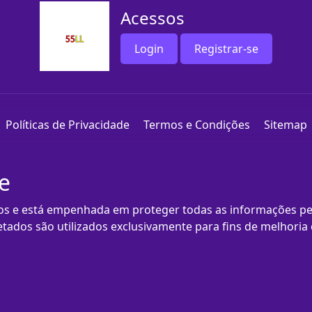
Acessos
Login
Registrar-se
Políticas de Privacidade
Termos e Condições
Sitemap
de
rios e está empenhada em proteger todas as informações p
tados são utilizados exclusivamente para fins de melhoria