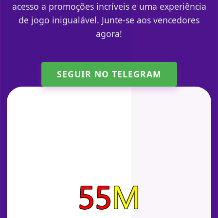
acesso a promoções incríveis e uma experiência
de jogo inigualável. Junte-se aos vencedores
agora!
SEGUIR NO TELEGRAM