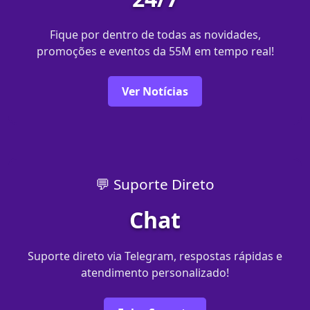
Fique por dentro de todas as novidades,
promoções e eventos da 55M em tempo real!
Ver Notícias
💬 Suporte Direto
Chat
Suporte direto via Telegram, respostas rápidas e
atendimento personalizado!