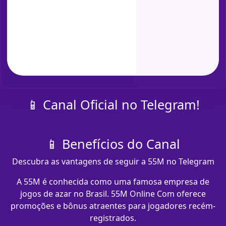
📱 Canal Oficial no Telegram!
📱 Benefícios do Canal
Descubra as vantagens de seguir a 55M no Telegram
A 55M é conhecida como uma famosa empresa de
jogos de azar no Brasil. 55M Online Com oferece
promoções e bônus atraentes para jogadores recém-
registrados.