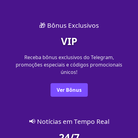
🎁 Bônus Exclusivos
VIP
Receba bônus exclusivos do Telegram,
promoções especiais e códigos promocionais
únicos!
Ver Bônus
📢 Notícias em Tempo Real
24/7