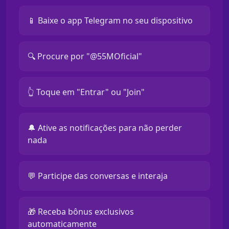
📱 Baixe o app Telegram no seu dispositivo
🔍 Procure por "@55MOficial"
👆 Toque em "Entrar" ou "Join"
🔔 Ative as notificações para não perder
nada
💬 Participe das conversas e interaja
🎁 Receba bônus exclusivos
automaticamente