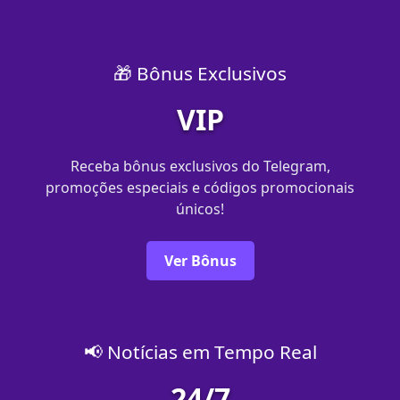
🎁 Bônus Exclusivos
VIP
Receba bônus exclusivos do Telegram,
promoções especiais e códigos promocionais
únicos!
Ver Bônus
📢 Notícias em Tempo Real
24/7