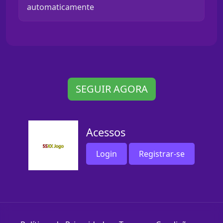
automaticamente
SEGUIR AGORA
Acessos
Login
Registrar-se