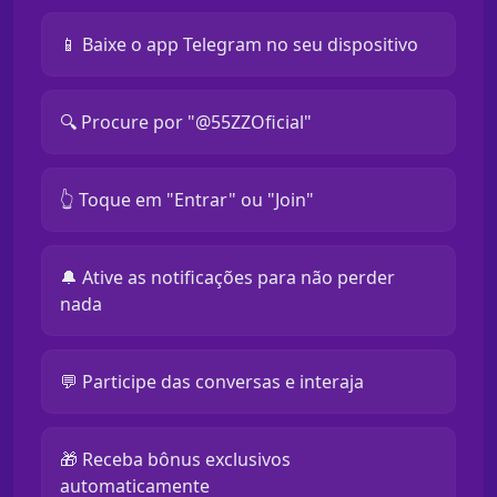
📱 Baixe o app Telegram no seu dispositivo
🔍 Procure por "@55ZZOficial"
👆 Toque em "Entrar" ou "Join"
🔔 Ative as notificações para não perder
nada
💬 Participe das conversas e interaja
🎁 Receba bônus exclusivos
automaticamente