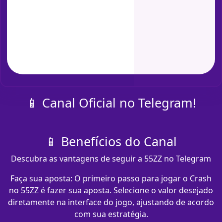
📱 Canal Oficial no Telegram!
📱 Benefícios do Canal
Descubra as vantagens de seguir a 55ZZ no Telegram
Faça sua aposta: O primeiro passo para jogar o Crash
no 55ZZ é fazer sua aposta. Selecione o valor desejado
diretamente na interface do jogo, ajustando de acordo
com sua estratégia.