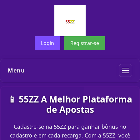
Login
Registrar-se
Menu
📱 55ZZ A Melhor Plataforma
de Apostas
Cadastre-se na 55ZZ para ganhar bônus no
cadastro e em cada recarga. Com a 55ZZ, você