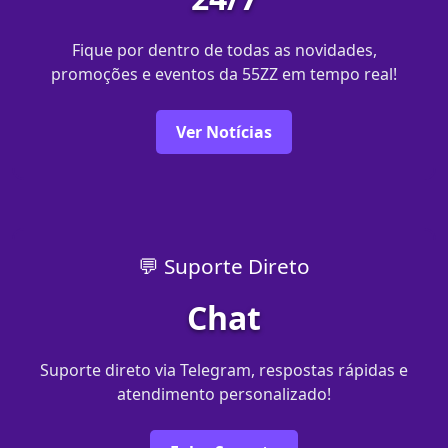
Fique por dentro de todas as novidades,
promoções e eventos da 55ZZ em tempo real!
Ver Notícias
💬 Suporte Direto
Chat
Suporte direto via Telegram, respostas rápidas e
atendimento personalizado!