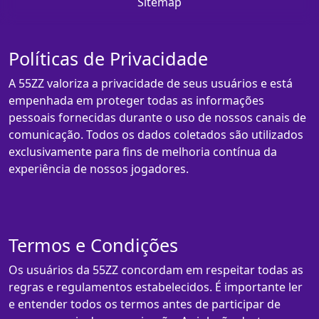
Sitemap
Políticas de Privacidade
A 55ZZ valoriza a privacidade de seus usuários e está
empenhada em proteger todas as informações
pessoais fornecidas durante o uso de nossos canais de
comunicação. Todos os dados coletados são utilizados
exclusivamente para fins de melhoria contínua da
experiência de nossos jogadores.
Termos e Condições
Os usuários da 55ZZ concordam em respeitar todas as
regras e regulamentos estabelecidos. É importante ler
e entender todos os termos antes de participar de