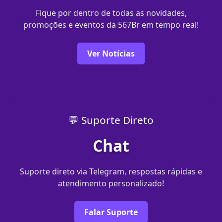
Fique por dentro de todas as novidades,
promoções e eventos da 567Br em tempo real!
Ver Notícias
💬 Suporte Direto
Chat
Suporte direto via Telegram, respostas rápidas e
atendimento personalizado!
Falar Suporte