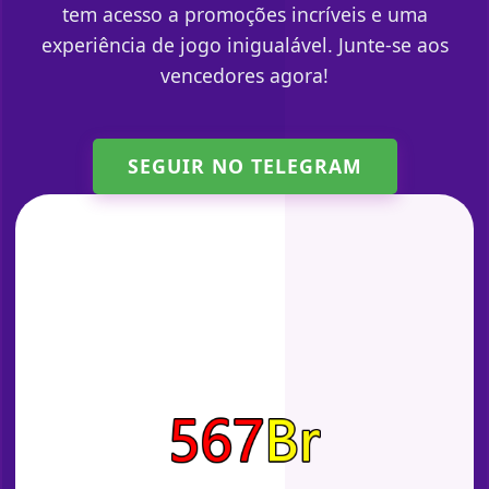
tem acesso a promoções incríveis e uma
experiência de jogo inigualável. Junte-se aos
vencedores agora!
SEGUIR NO TELEGRAM