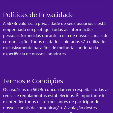
Políticas de Privacidade
A 567Br valoriza a privacidade de seus usuários e está
empenhada em proteger todas as informações
pessoais fornecidas durante o uso de nossos canais de
comunicação. Todos os dados coletados são utilizados
exclusivamente para fins de melhoria contínua da
experiência de nossos jogadores.
Termos e Condições
Os usuários da 567Br concordam em respeitar todas as
regras e regulamentos estabelecidos. É importante ler
e entender todos os termos antes de participar de
nossos canais de comunicação. A violação destes