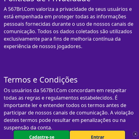
A 567Brl.Com valoriza a privacidade de seus usuários e
está empenhada em proteger todas as informações
pessoais fornecidas durante o uso de nossos canais de
comunicação. Todos os dados coletados são utilizados
exclusivamente para fins de melhoria contínua da
experiência de nossos jogadores.
Termos e Condições
Os usuários da 567Brl.Com concordam em respeitar
todas as regras e regulamentos estabelecidos. É
importante ler e entender todos os termos antes de
participar de nossos canais de comunicação. A violação
destes termos pode resultar em penalizações ou na
suspensão da conta.
X
Cadastre-se
Entrar