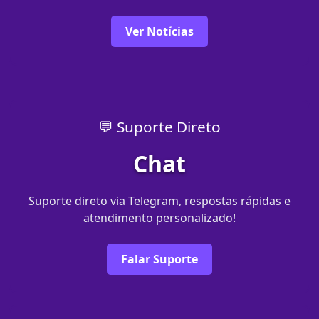
Ver Notícias
💬 Suporte Direto
Chat
Suporte direto via Telegram, respostas rápidas e
atendimento personalizado!
Falar Suporte