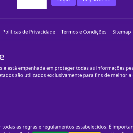
Políticas de Privacidade
Termos e Condições
Sitemap
de
ios e está empenhada em proteger todas as informações pe
tados são utilizados exclusivamente para fins de melhoria
todas as regras e regulamentos estabelecidos. É importan