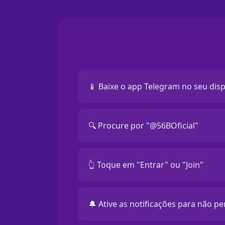
📱 Baixe o app Telegram no seu disp
🔍 Procure por "@56BOficial"
👆 Toque em "Entrar" ou "Join"
🔔 Ative as notificações para não p