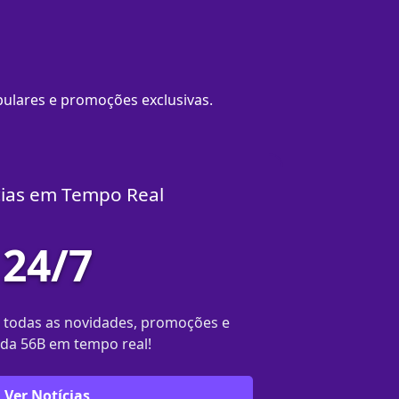
pulares e promoções exclusivas.
cias em Tempo Real
24/7
e todas as novidades, promoções e
 da 56B em tempo real!
Ver Notícias