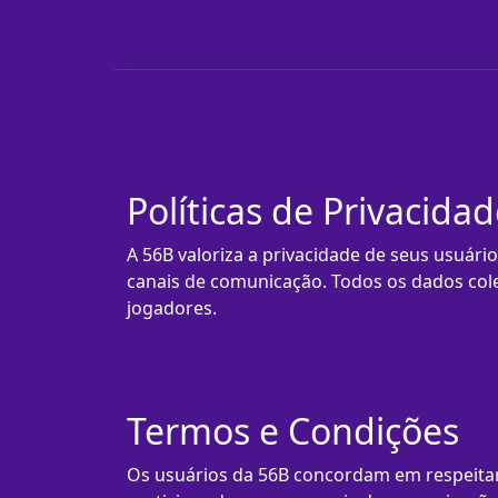
Políticas de Privacida
A 56B valoriza a privacidade de seus usuár
canais de comunicação. Todos os dados cole
jogadores.
Termos e Condições
Os usuários da 56B concordam em respeitar 