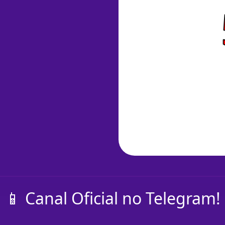
📱 Canal Oficial no Telegram!