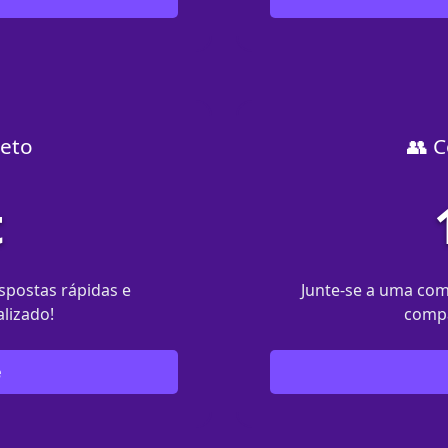
reto
👥 
t
espostas rápidas e
Junte-se a uma com
lizado!
compa
e