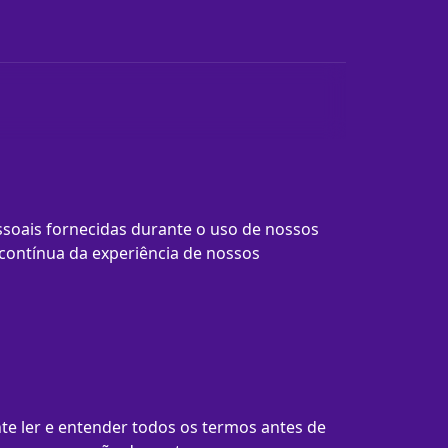
ssoais fornecidas durante o uso de nossos
 contínua da experiência de nossos
te ler e entender todos os termos antes de