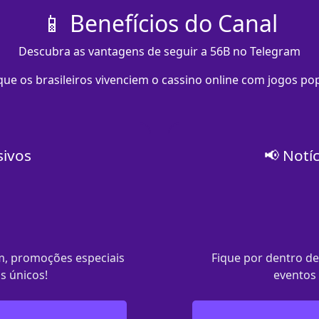
📱 Benefícios do Canal
Descubra as vantagens de seguir a 56B no Telegram
que os brasileiros vivenciem o cassino online com jogos po
sivos
📢 Notí
m, promoções especiais
Fique por dentro d
s únicos!
eventos