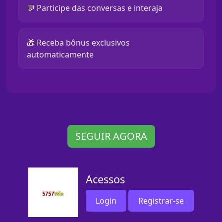
💬 Participe das conversas e interaja
🎁 Receba bônus exclusivos
automaticamente
SEGUIR AGORA
Acessos
Login
Registrar-se