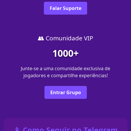
Falar Suporte
👥 Comunidade VIP
1000+
Junte-se a uma comunidade exclusiva de
jogadores e compartilhe experiências!
Entrar Grupo
📱 Como Seguir no Telegram