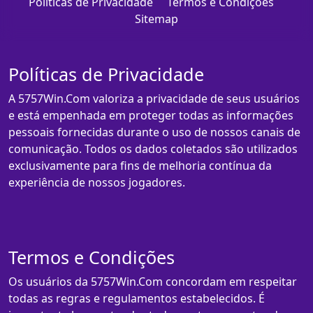
Políticas de Privacidade
Termos e Condições
Sitemap
Políticas de Privacidade
A 5757Win.Com valoriza a privacidade de seus usuários
e está empenhada em proteger todas as informações
pessoais fornecidas durante o uso de nossos canais de
comunicação. Todos os dados coletados são utilizados
exclusivamente para fins de melhoria contínua da
experiência de nossos jogadores.
Termos e Condições
Os usuários da 5757Win.Com concordam em respeitar
todas as regras e regulamentos estabelecidos. É