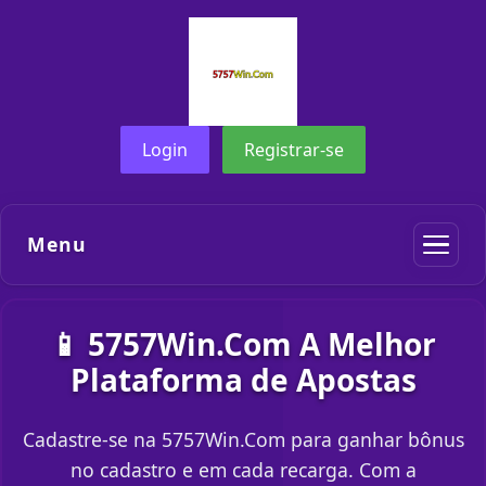
Login
Registrar-se
Menu
📱 5757Win.Com A Melhor
Plataforma de Apostas
Cadastre-se na 5757Win.Com para ganhar bônus
no cadastro e em cada recarga. Com a