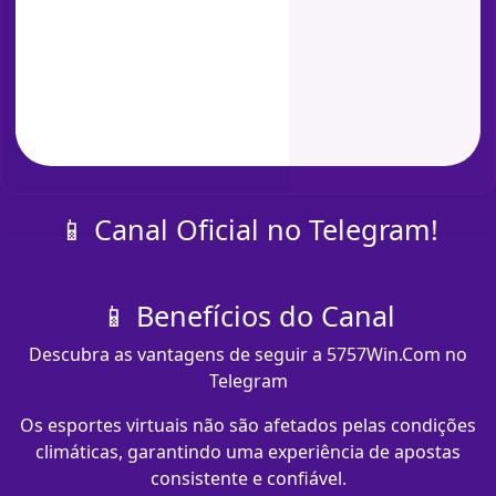
📱 Canal Oficial no Telegram!
📱 Benefícios do Canal
Descubra as vantagens de seguir a 5757Win.Com no
Telegram
Os esportes virtuais não são afetados pelas condições
climáticas, garantindo uma experiência de apostas
consistente e confiável.